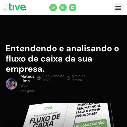
Planos e P
Entendendo e analisando o
fluxo de caixa da sua
empresa.
Mateus
9 de junho de
4 min de
2026
leitura
Lima
Web
designer