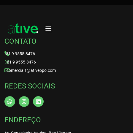
Planos e Preços
CONTATO
81 9 9555-8476
81 9 9555-8476
comercial1@ativebpo.com
REDES SOCIAIS
ENDEREÇO