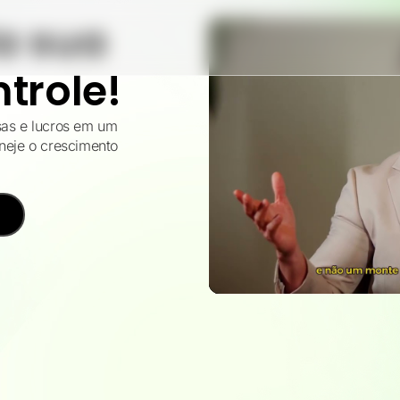
a sua
ntrole!
sas e lucros em um
aneje o crescimento