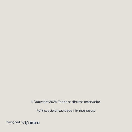
O curso oferece algum certificado?
Como funciona o acesso ao conteúdo do curso?
O curso pode ser feito 100% online?
Como faço para me inscrever no curso?
© Copyright 2024. Todos os direitos reservados.
Politicas de privacidade | Termos de uso
Designed by: